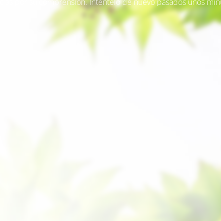
cias por su comprensión. Inténtelo de nuevo pasados unos min