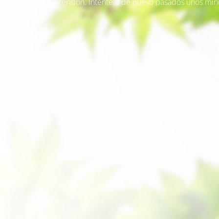
cias por su comprensión. Inténtelo de nuevo pasados unos min